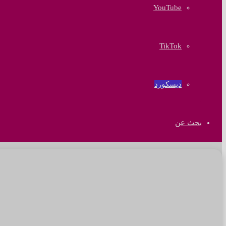
‫YouTube
‫TikTok
ديسكورد
بحث عن