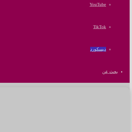
‫YouTube
‫TikTok
ديسكورد
بحث عن