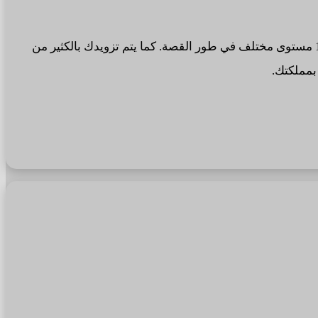
واللعبة من تطوير Myron Games وفيها تلعب فيها دور مشرف على البشر يقوم بقتال ومعاقبة البشر الهاربين أو الغزاة في أكثر من 18 مستوى مختلف في طور القصة. كما يتم تزويدك بالكثير من
بمملكتك.