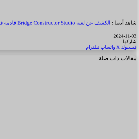
شاهد أيضا :
الكشف عن لعبة Bridge Constructor Studio قادمة قريبا لنظارات Quest.
2024-11-03
شاركها
فيسبوك
‫X
واتساب
تيلقرام
مقالات ذات صلة