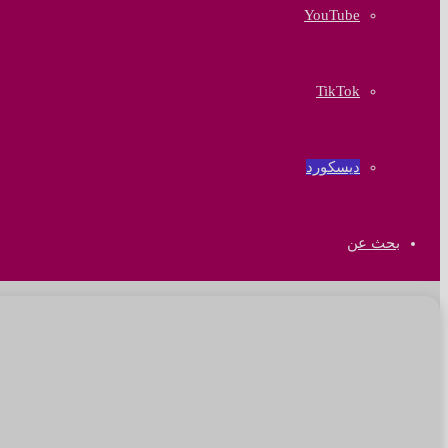
‫YouTube
‫TikTok
ديسكورد
بحث عن