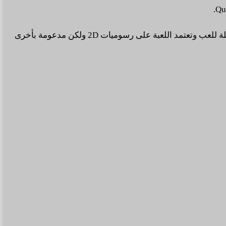
وفى اللعبة سيقوم اللاعب بالتحكم بشخصية أحد الزعماء وعليه حماية شعبه وكسب المعارك وهنالك اكثر من 200 شخصية مختلفة قابلة للعب وتعتمد اللعبة على رسوميات 2D ولكن مدعومة بأخرى