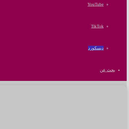
‫YouTube
‫TikTok
ديسكورد
بحث عن