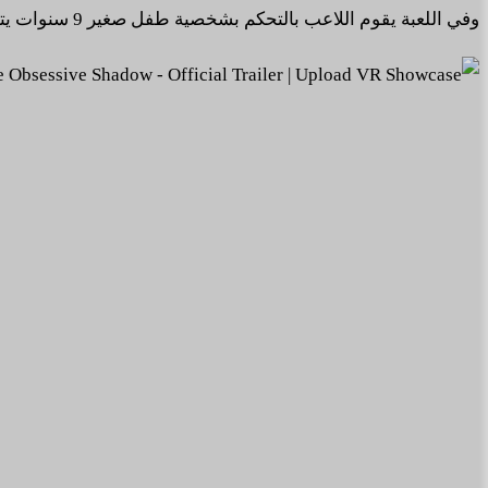
وفي اللعبة يقوم اللاعب بالتحكم بشخصية طفل صغير 9 سنوات يتجول في منزله ويكتشفه باستخدام مصباح ضوئي فقط لتظهر له الكثير من الأشياء المرعبة والمخيفة.