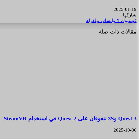
2025-01-19
شاركها
فيسبوك
‫X
واتساب
تيلقرام
مقالات ذات صلة
Quest 3 و3S تتفوقان على Quest 2 في استخدام SteamVR
2025-10-06