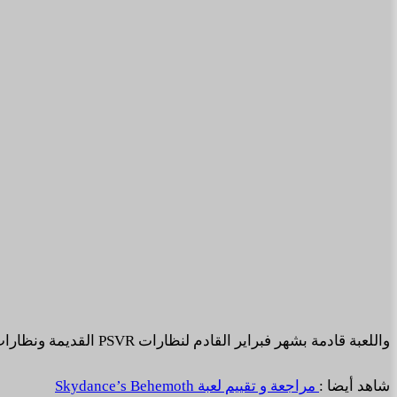
واللعبة قادمة بشهر فبراير القادم لنظارات PSVR القديمة ونظارات PSVR2 الجديدة أيضا. وهي متاحة بالفعل لنظارات Quest وسيتم اطلاقها قريبا لنظارات الحاسب الشخصي PCVR.
شاهد أيضا :
مراجعة و تقييم لعبة Skydance’s Behemoth