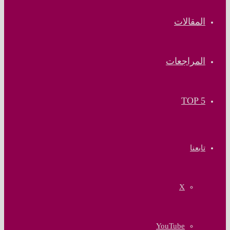
المقالات
المراجعات
TOP 5
تابعنا
‫X
‫YouTube