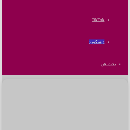
‫TikTok
ديسكورد
بحث عن