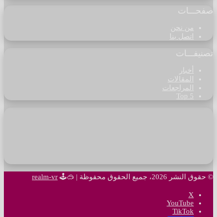
صفحـــات
من نحن
اتصل بنا
تصنيفـــات
أخبار
المقالات
المراجعات
Top 5
© حقوق النشر 2026، جميع الحقوق محفوظة |
🥽🕹
realm-vr
‫X
‫YouTube
‫TikTok