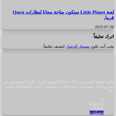
لعبة Little Planet ستكون متاحة مجانا لنظارات Quest
قريبا.
2025-07-30
اترك تعليقاً
يجب أنت تكون
مسجل الدخول
لتضيف تعليقاً.
عالم الواقع الإفتراضي | Realm VR الموقع العربي الأول المتخصص في
نشر و كتابة جميع اخبار و مراجعات و تقييمات العاب الواقع الإفتراضي
VR
‫X
‫YouTube
‫TikTok
ديسكورد