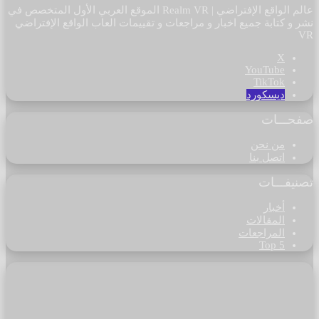
عالم الواقع الإفتراضي | Realm VR الموقع العربي الأول المتخصص في
نشر و كتابة جميع اخبار و مراجعات و تقييمات العاب الواقع الإفتراضي
VR
‫X
‫YouTube
‫TikTok
ديسكورد
صفحـــات
من نحن
اتصل بنا
تصنيفـــات
أخبار
المقالات
المراجعات
Top 5