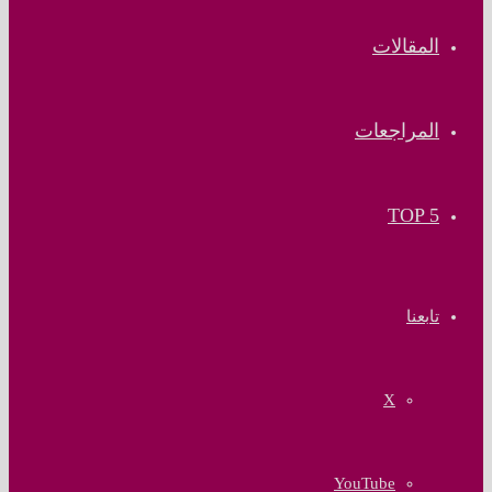
المقالات
المراجعات
TOP 5
تابعنا
‫X
‫YouTube