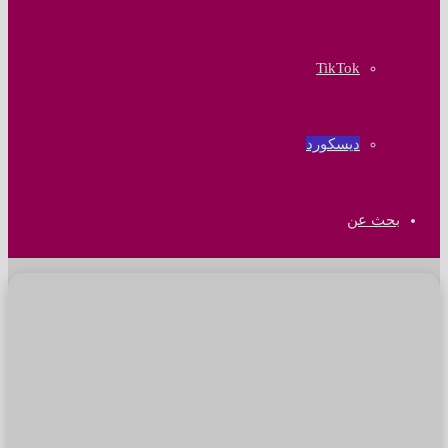
‫TikTok
ديسكورد
بحث عن