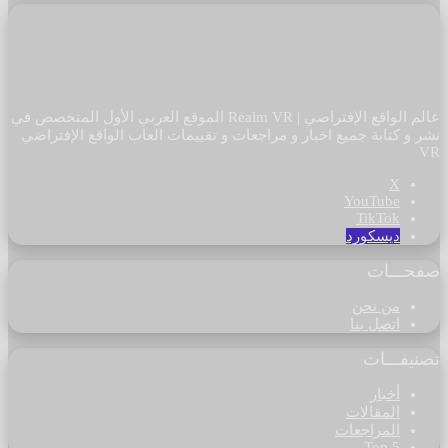
عالم الواقع الإفتراضي | Realm VR الموقع العربي الأول المتخصص في
نشر و كتابة جميع اخبار و مراجعات و تقييمات العاب الواقع الإفتراضي
VR
‫X
‫YouTube
‫TikTok
ديسكورد
صفحـــات
من نحن
اتصل بنا
تصنيفـــات
أخبار
المقالات
المراجعات
Top 5