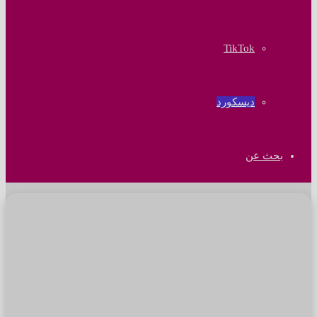
‫TikTok
ديسكورد
بحث عن