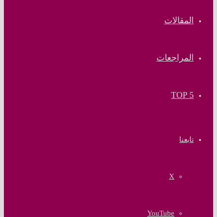
المقالات
المراجعات
TOP 5
تابعنا
‫X
‫YouTube