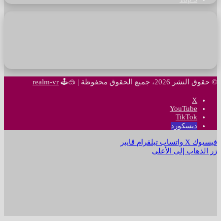
© حقوق النشر 2026، جميع الحقوق محفوظة |
🥽🕹
realm-vr
‫X
‫YouTube
‫TikTok
ديسكورد
فيسبوك
‫X
واتساب
تيلقرام
ڤايبر
زر الذهاب إلى الأعلى