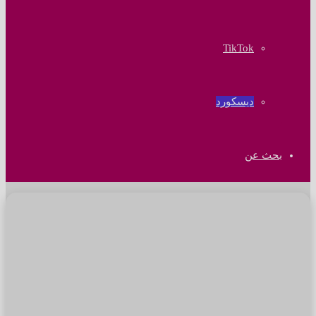
‫TikTok
ديسكورد
بحث عن