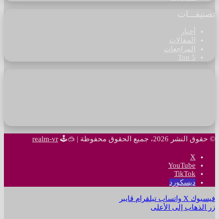
تصنيفـــات
أخبار
المقالات
المراجعات
Top 5
© حقوق النشر 2026، جميع الحقوق محفوظة |
🥽🕹
realm-vr
‫X
‫YouTube
‫TikTok
ديسكورد
فيسبوك
‫X
واتساب
تيلقرام
ڤايبر
زر الذهاب إلى الأعلى