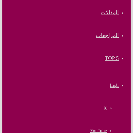
المقالات
المراجعات
TOP 5
تابعنا
‫X
‫YouTube