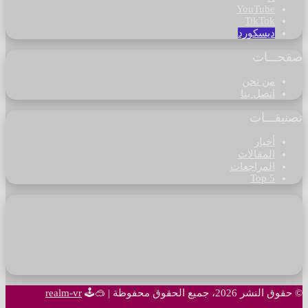
‫YouTube
‫TikTok
ديسكورد
صفحـــات
من نحن
اتصل بنا
تصنيفـــات
أخبار
المقالات
المراجعات
Top 5
© حقوق النشر 2026، جميع الحقوق محفوظة |
🥽🕹
realm-vr