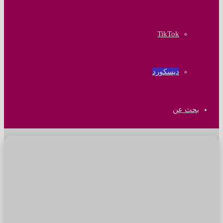
‫TikTok
ديسكورد
بحث عن