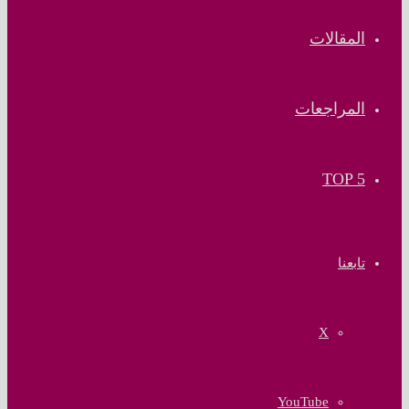
المقالات
المراجعات
TOP 5
تابعنا
‫X
‫YouTube