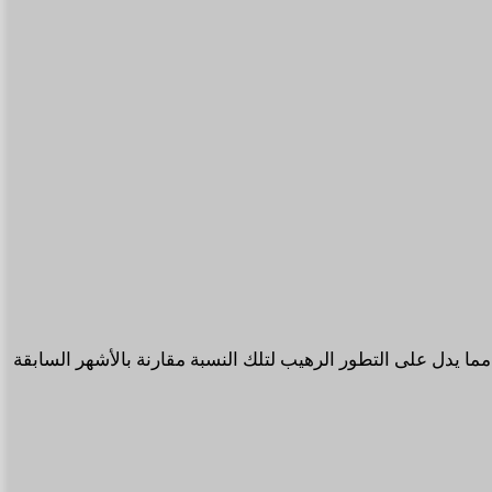
ظارات Quest 3 و Quest 3S معا يمثلون تقريبا 28.1% من اجمالي عدد مستخدمي نظارات الواقع الافتراضي عبر متجر ألعاب Steam مما يدل على التطور الرهيب لتلك النسبة مقارنة بالأشهر السابقة