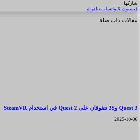
شاركها
فيسبوك
‫X
واتساب
تيلقرام
مقالات ذات صلة
Quest 3 و3S تتفوقان على Quest 2 في استخدام SteamVR
2025-10-06