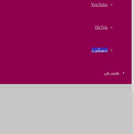
‫YouTube
‫TikTok
ديسكورد
بحث عن