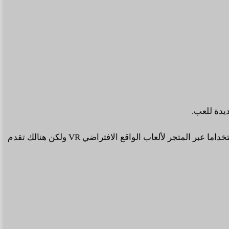
وتأتي هذه الأرقام مباشرة من متجر ألعاب Steam الخاصة بالبيانات الشهرية .. ولا تزال نظارة Quest 2 تتربع على عرش أكثر نظارة استخداما عبر المتجر لألعاب الواقع الافتراضي VR ولكن هنالك تقدم