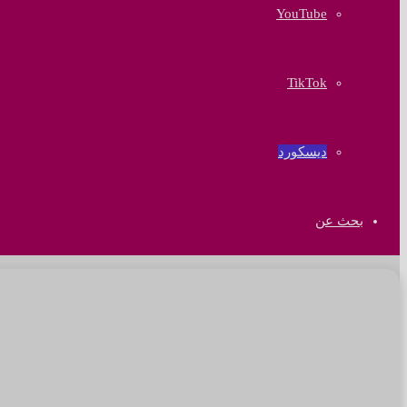
‫YouTube
‫TikTok
ديسكورد
بحث عن