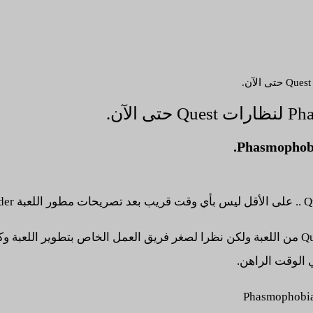
فقد قام BEN بتوضيح الطلبات الكبيرة لإطلاق نسخة لنظارات Quest من اللعبة ولكن نظرا لصغر فريق
 الوقت الراهن.