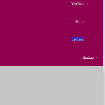
‫YouTube
‫TikTok
ديسكورد
بحث عن