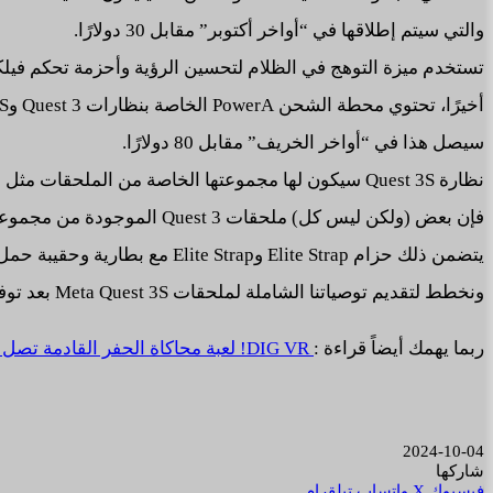
والتي سيتم إطلاقها في “أواخر أكتوبر” مقابل 30 دولارًا.
تستخدم ميزة التوهج في الظلام لتحسين الرؤية وأحزمة تحكم فيلكر
أخيرًا، تحتوي محطة الشحن PowerA الخاصة بنظارات Quest 3 وQuest 3S على بطاريات قابلة لإعادة الشحن ومنفذ شحن USB-C إضافي وقاعدة مرجحة للاستقرار.
سيصل هذا في “أواخر الخريف” مقابل 80 دولارًا.
نظارة Quest 3S سيكون لها مجموعتها الخاصة من الملحقات مثل واجهة الوجه القابلة للتنفس،
فإن بعض (ولكن ليس كل) ملحقات Quest 3 الموجودة من مجموعة Meta الرسمية متوافقة بالفعل مع نظارة Quest 3S القادمة.
يتضمن ذلك حزام Elite Strap وElite Strap مع بطارية وحقيبة حمل وحقيبة حمل مدمجة وكابل Link وقاعدة شحن خاصة بوحدة التحكم والأشرطة النشطة.
ونخطط لتقديم توصياتنا الشاملة لملحقات Meta Quest 3S بعد توفر نظارة الرأس في 15 أكتوبر.
ربما يهمك أيضاً قراءة :
DIG VR! لعبة محاكاة الحفر القادمة تصل هذا الشهر على نظارة Quest
2024-10-04
شاركها
فيسبوك
‫X
واتساب
تيلقرام