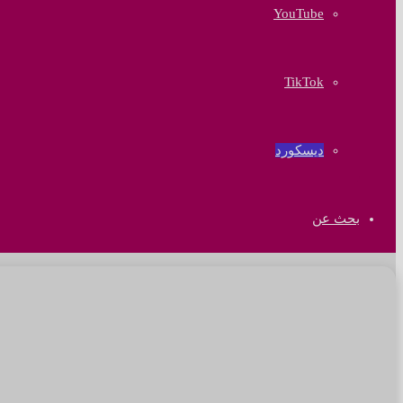
‫YouTube
‫TikTok
ديسكورد
بحث عن