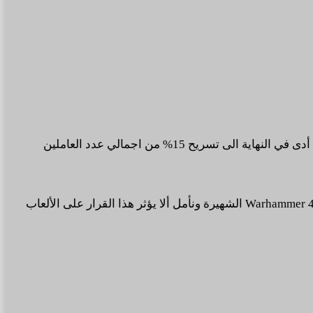
وقد جاء ذلك بعد ما عانى الستوديو من وجود عدد كبير من العاملين بنفس المهمات الوظيفية التي لا يحتاجون اليها بهذا التوقيت .. مما أدى في النهاية الى تسريح 15% من اجمالي عدد العاملين
ويذكر أن للستوديو الكثير من ألعاب الواقع الافتراضي الكبيرة مثل LAST STAND التي تم اطلاقها مؤخرا ومثل لعبة Warhammer 40k: Battle Sister الشهيرة ونأمل ألا يؤثر هذا القرار على الألعاب