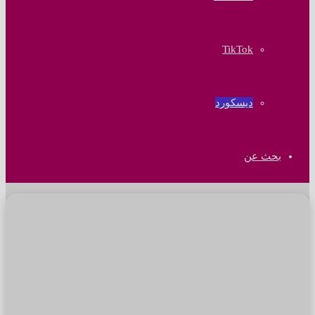
‫TikTok
ديسكورد
بحث عن