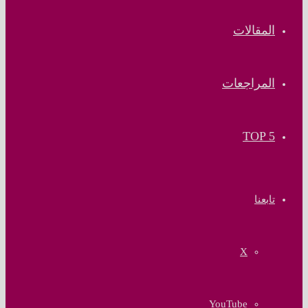
المقالات
المراجعات
TOP 5
تابعنا
‫X
‫YouTube