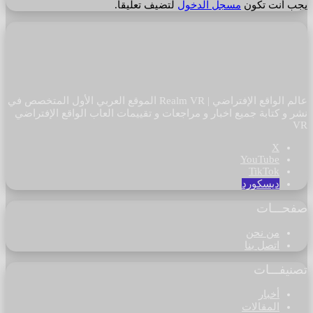
يجب أنت تكون
مسجل الدخول
لتضيف تعليقاً.
عالم الواقع الإفتراضي | Realm VR الموقع العربي الأول المتخصص في
نشر و كتابة جميع اخبار و مراجعات و تقييمات العاب الواقع الإفتراضي
VR
‫X
‫YouTube
‫TikTok
ديسكورد
صفحـــات
من نحن
اتصل بنا
تصنيفـــات
أخبار
المقالات