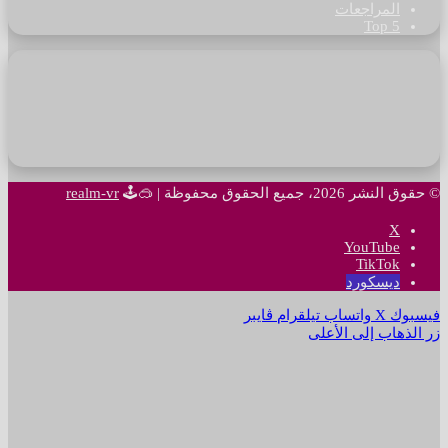
المراجعات
Top 5
© حقوق النشر 2026، جميع الحقوق محفوظة |
🥽🕹
realm-vr
‫X
‫YouTube
‫TikTok
ديسكورد
فيسبوك
‫X
واتساب
تيلقرام
ڤايبر
زر الذهاب إلى الأعلى