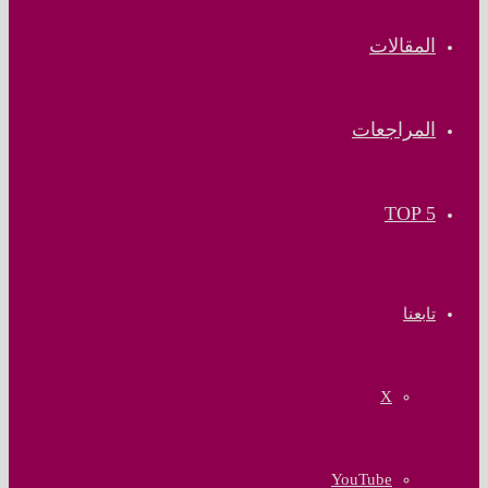
المقالات
المراجعات
TOP 5
تابعنا
‫X
‫YouTube