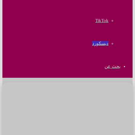
‫TikTok
ديسكورد
بحث عن