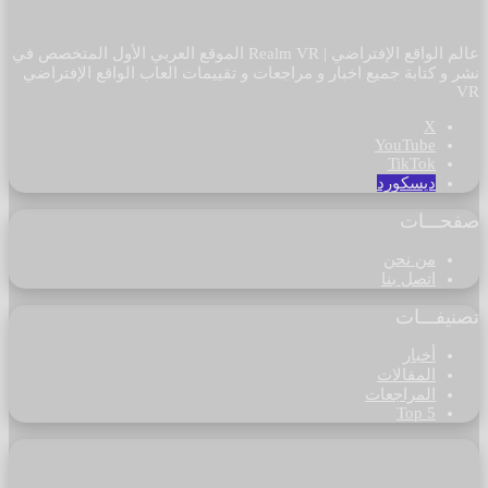
عالم الواقع الإفتراضي | Realm VR الموقع العربي الأول المتخصص في
نشر و كتابة جميع اخبار و مراجعات و تقييمات العاب الواقع الإفتراضي
VR
‫X
‫YouTube
‫TikTok
ديسكورد
صفحـــات
من نحن
اتصل بنا
تصنيفـــات
أخبار
المقالات
المراجعات
Top 5