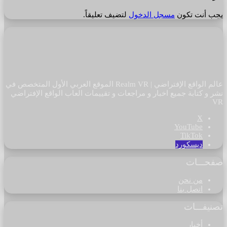
يجب أنت تكون
مسجل الدخول
لتضيف تعليقاً.
عالم الواقع الإفتراضي | Realm VR الموقع العربي الأول المتخصص في
نشر و كتابة جميع اخبار و مراجعات و تقييمات العاب الواقع الإفتراضي
VR
‫X
‫YouTube
‫TikTok
ديسكورد
صفحـــات
من نحن
اتصل بنا
تصنيفـــات
أخبار