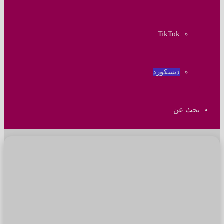
‫TikTok
ديسكورد
بحث عن