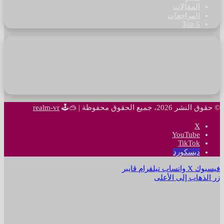
المقالات
المراجعات
Top 5
© حقوق النشر 2026، جميع الحقوق محفوظة |
🥽🕹
realm-vr
‫X
‫YouTube
‫TikTok
ديسكورد
فيسبوك
‫X
واتساب
تيلقرام
ڤايبر
زر الذهاب إلى الأعلى