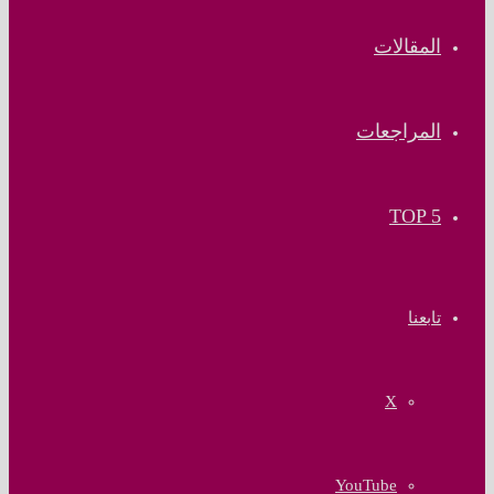
المقالات
المراجعات
TOP 5
تابعنا
‫X
‫YouTube