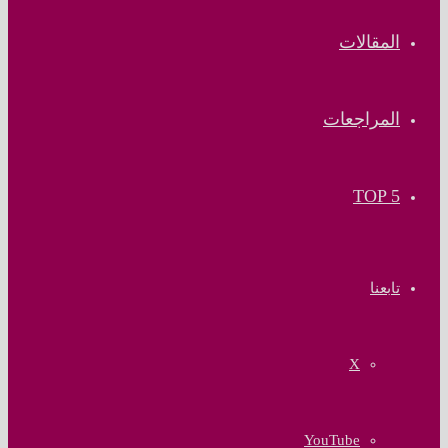
المقالات
المراجعات
TOP 5
تابعنا
‫X
‫YouTube