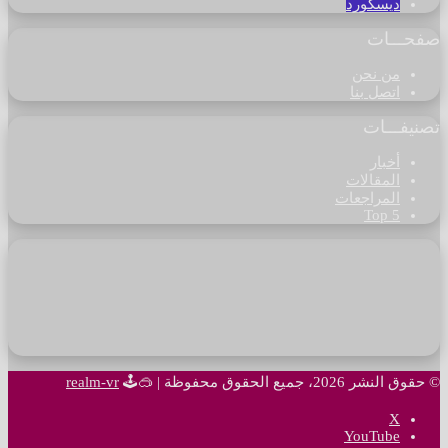
ديسكورد
صفحـــات
من نحن
اتصل بنا
تصنيفـــات
أخبار
المقالات
المراجعات
Top 5
© حقوق النشر 2026، جميع الحقوق محفوظة |
🥽🕹
realm-vr
‫X
‫YouTube