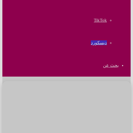
‫TikTok
ديسكورد
بحث عن