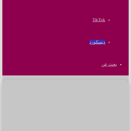
‫TikTok
ديسكورد
بحث عن