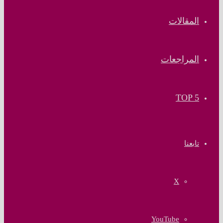
المقالات
المراجعات
TOP 5
تابعنا
‫X
‫YouTube