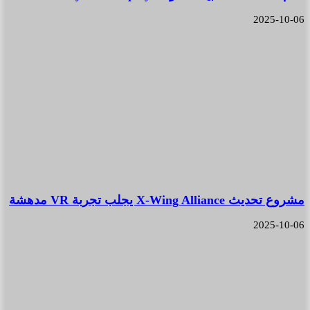
2025-10-06
مشروع تحديث X-Wing Alliance يجلب تجربة VR مدهشة
2025-10-06