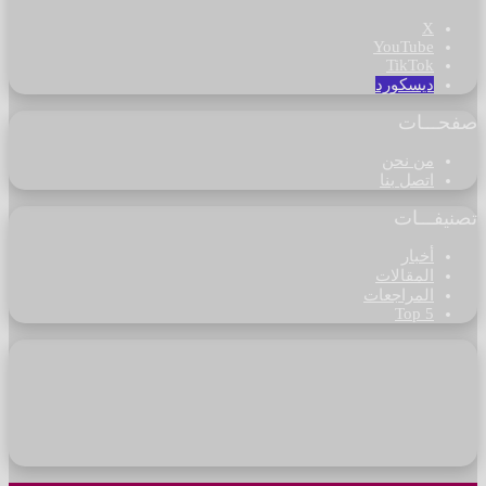
‫X
‫YouTube
‫TikTok
ديسكورد
صفحـــات
من نحن
اتصل بنا
تصنيفـــات
أخبار
المقالات
المراجعات
Top 5