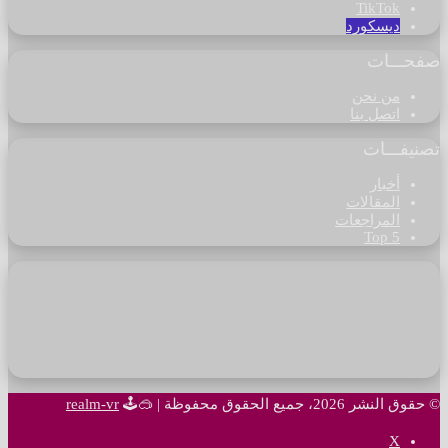
‫TikTok
ديسكورد
صفحـــات
من نحن
اتصل بنا
تصنيفـــات
أخبار
المقالات
المراجعات
Top 5
© حقوق النشر 2026، جميع الحقوق محفوظة |
🥽🕹
realm-vr
‫X