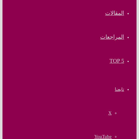
المقالات
المراجعات
TOP 5
تابعنا
‫X
‫YouTube