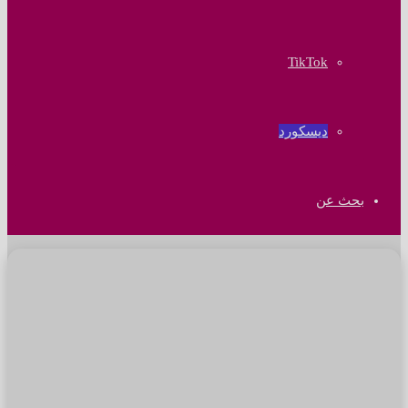
‫TikTok
ديسكورد
بحث عن