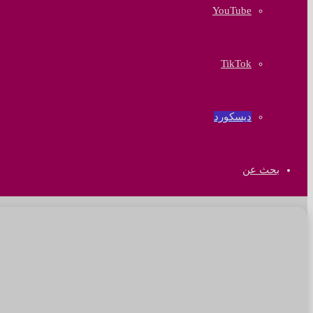
‫YouTube
‫TikTok
ديسكورد
بحث عن