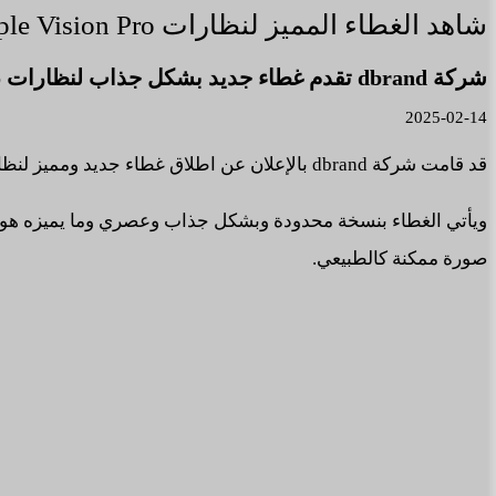
شاهد الغطاء المميز لنظارات Apple Vision Pro من شركة dbrand.
شركة dbrand تقدم غطاء جديد بشكل جذاب لنظارات Apple Vision Pro.
2025-02-14
قد قامت شركة dbrand بالإعلان عن اطلاق غطاء جديد ومميز لنظارات Apple Vision Pro قريبا في الأسواق يسمى ب trypophobic.
ويأتي الغطاء بنسخة محدودة وبشكل جذاب وعصري وما يميزه هو أن
صورة ممكنة كالطبيعي.