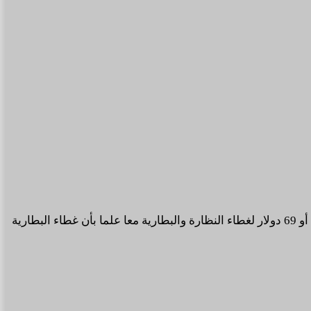
وقد قامت الشركة بإدراج نسخة اخف من التصميم وافضل تسمى ب Aperture متاحة الآن للشراء بسعر 49 دولار لغطاء النظارة فقط أو 69 دولار لغطاء النظارة والبطارية معا علما بأن غطاء البطارية