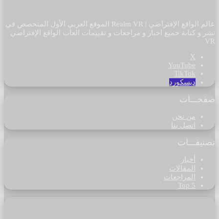
عالم الواقع الإفتراضي | Realm VR الموقع العربي الأول المتخصص في
نشر و كتابة جميع اخبار و مراجعات و تقييمات العاب الواقع الإفتراضي
VR
‫X
‫YouTube
‫TikTok
ديسكورد
صفحـــات
من نحن
اتصل بنا
تصنيفـــات
أخبار
المقالات
المراجعات
Top 5