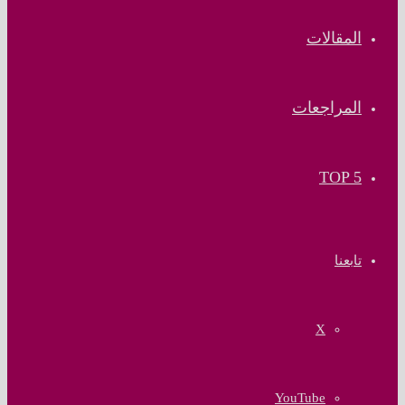
المقالات
المراجعات
TOP 5
تابعنا
‫X
‫YouTube