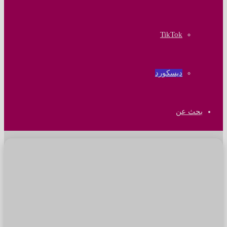
‫TikTok
ديسكورد
بحث عن