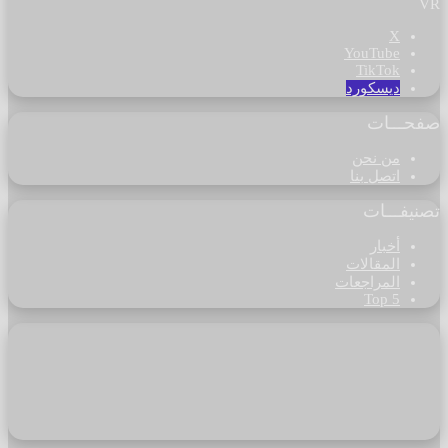
VR
‫X
‫YouTube
‫TikTok
ديسكورد
صفحـــات
من نحن
اتصل بنا
تصنيفـــات
أخبار
المقالات
المراجعات
Top 5