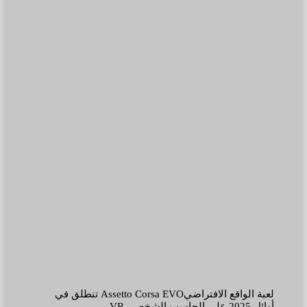
لعبة الواقع الافتراضيAssetto Corsa EVO تنطلق في
أوائل 2025 على الحاسب الشخصي VR