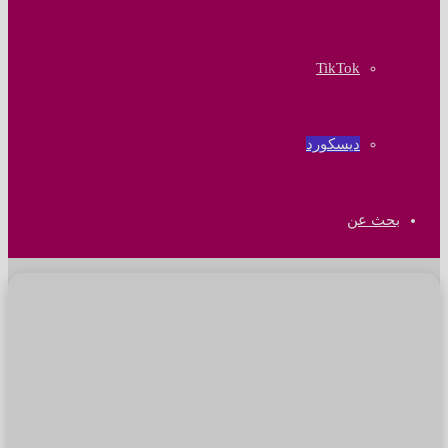
‫TikTok
ديسكورد
بحث عن