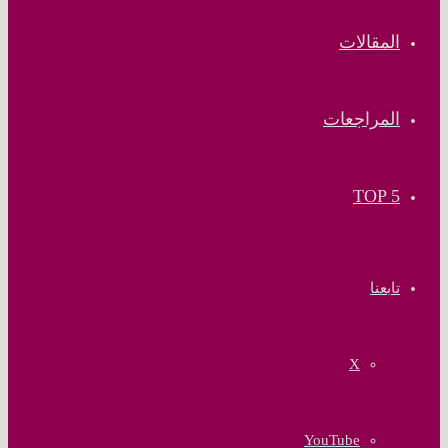
المقالات
المراجعات
TOP 5
تابعنا
‫X
‫YouTube