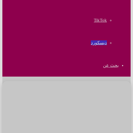
‫TikTok
ديسكورد
بحث عن