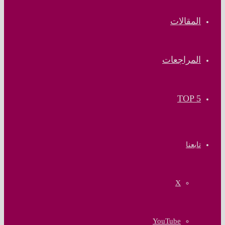
المقالات
المراجعات
TOP 5
تابعنا
‫X
‫YouTube