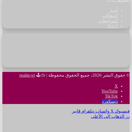
أخبار
المقالات
المراجعات
Top 5
© حقوق النشر 2026، جميع الحقوق محفوظة |
🥽🕹
realm-vr
‫X
‫YouTube
‫TikTok
ديسكورد
فيسبوك
‫X
واتساب
تيلقرام
ڤايبر
زر الذهاب إلى الأعلى