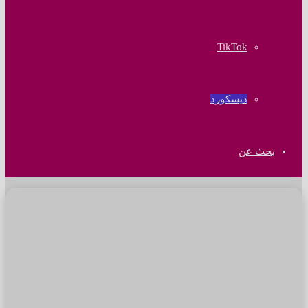
‫TikTok
ديسكورد
بحث عن