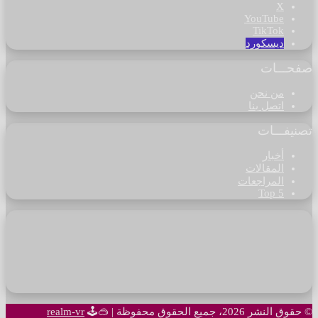
‫X
‫YouTube
‫TikTok
ديسكورد
صفحـــات
من نحن
اتصل بنا
تصنيفـــات
أخبار
المقالات
المراجعات
Top 5
© حقوق النشر 2026، جميع الحقوق محفوظة |
🥽🕹
realm-vr