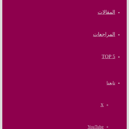
المقالات
المراجعات
TOP 5
تابعنا
‫X
‫YouTube