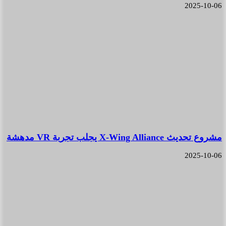
2025-10-06
مشروع تحديث X-Wing Alliance يجلب تجربة VR مدهشة
2025-10-06