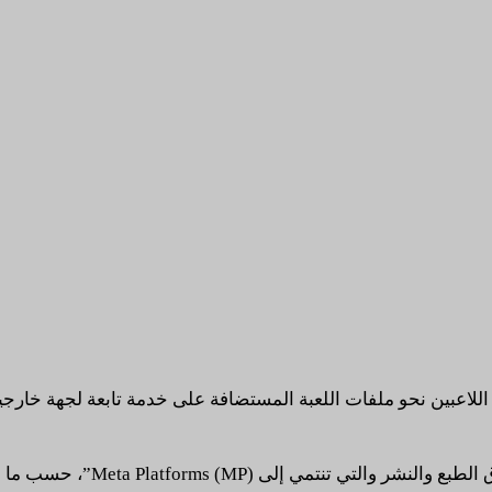
لاعبين نحو ملفات اللعبة المستضافة على خدمة تابعة لجهة خارجي
Meta )”، حسب ما نشرته مجموعة المعجبين بالـ Discord.