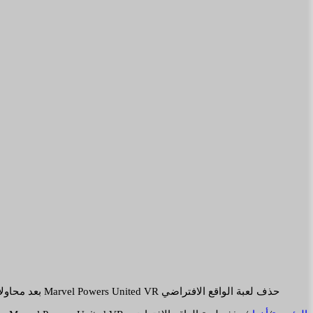
حذف لعبة الواقع الافتراضي Marvel Powers United VR بعد محاولات إعادة إحيائها من المعجبين