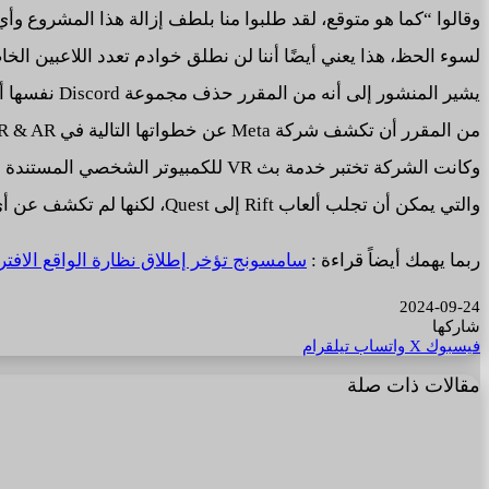
وقالوا “كما هو متوقع، لقد طلبوا منا بلطف إزالة هذا المشروع وأي
لسوء الحظ، هذا يعني أيضًا أننا لن نطلق خوادم تعدد اللاعبين الخاصة
يشير المنشور إلى أنه من المقرر حذف مجموعة Discord نفسها أيضًا،باستثناء بعض التساهل من Meta legal.
من المقرر أن تكشف شركة Meta عن خطواتها التالية في VR & AR في مؤتمر Connect الخاص بها هذا الأسبوع
وكانت الشركة تختبر خدمة بث VR للكمبيوتر الشخصي المستندة إلى السحابة في السنوات الأخيرة
والتي يمكن أن تجلب ألعاب Rift إلى Quest، لكنها لم تكشف عن أي تفاصيل.
ربما يهمك أيضاً قراءة :
سامسونج تؤخر إطلاق نظارة الواقع الافتراضي Android XR الخ
2024-09-24
شاركها
فيسبوك
‫X
واتساب
تيلقرام
مقالات ذات صلة