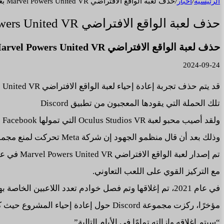
الرئيسية
/
أخبار
/
حذف لعبة الواقع الافتراضي Marvel Powers United VR بعد محاولات إعادة إحيائها
حذف لعبة الواقع الافتراضي Marvel Powers United VR بعد محاولات إعادة إحيائها
حذف لعبة الواقع الافتراضي Marvel Powers United VR بعد محاولات إعادة إحيائها
2024-09-24
قد يتم حذف تجربة إعادة إحياء لعبة الواقع الافتراضي Marvel Powers United VR
تلك الحملة التي يقودها المعجبون من تطبيق Discord
ولقد أصيب محبو لعبة Oculus Studios VR التي تمولها Facebook والتي ماتت منذ فترة طويلة بالصدمة هذا الأسبوع
وذلك بعد أن قال منظمو الجهود إن شركة Meta تحركت لمنع مجموعة Discord الخاصة بهم من توجيه الأشخاص نحو ملفات اللعبة المستضافة.
تم إصدار لعبة الواقع الافتراضي Marvel Powers United VR في عام 2018 بواسطة Sanzaru لمنصات Rift
مع التركيز القوي على اللعب التعاوني.
في عام 2021، تم إغلاقها وتم فصل خوادم تعدد اللاعبين الخاصة بها عن الإنترنت.
مؤخرًا، ركزت مجموعة Discord حول إعادة إحياء المشروع حيث كتب المنظمون في أواخر الأسبوع أن المشروع
“سيتم إغلاقه وإزالته تمامًا في الأيام التالية”.