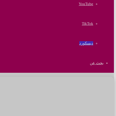
‫YouTube
‫TikTok
ديسكورد
بحث عن