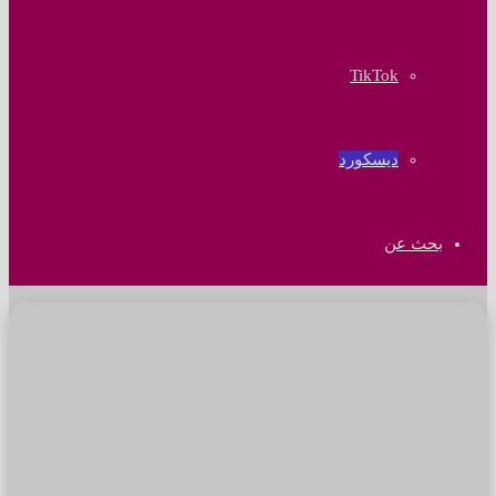
‫TikTok
ديسكورد
بحث عن