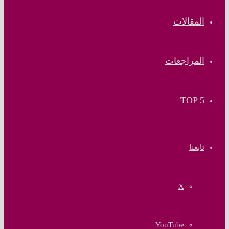
المقالات
المراجعات
TOP 5
تابعنا
‫X
‫YouTube