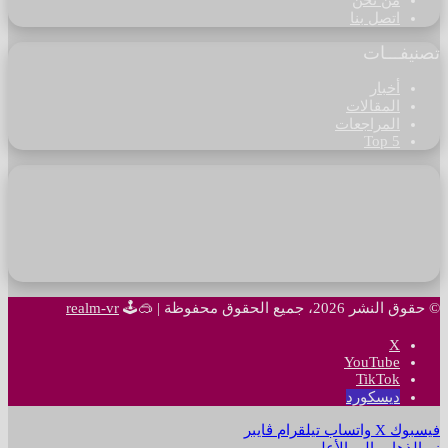
من نحن
اتصل بنا
تصنيفـــات
أخبار
المقالات
المراجعات
Top 5
© حقوق النشر 2026، جميع الحقوق محفوظة |
🥽🕹
realm-vr
‫X
‫YouTube
‫TikTok
ديسكورد
فيسبوك
‫X
واتساب
تيلقرام
ڤايبر