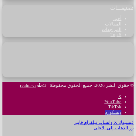
تصنيفـــات
أخبار
المقالات
المراجعات
Top 5
© حقوق النشر 2026، جميع الحقوق محفوظة |
🥽🕹
realm-vr
‫X
‫YouTube
‫TikTok
ديسكورد
فيسبوك
‫X
واتساب
تيلقرام
ڤايبر
زر الذهاب إلى الأعلى