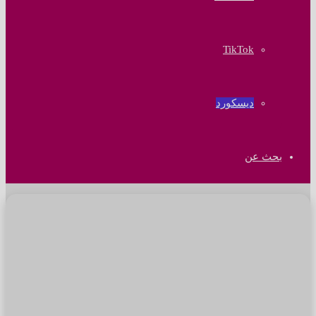
‫TikTok
ديسكورد
بحث عن