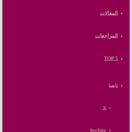
المقالات
المراجعات
TOP 5
تابعنا
‫X
‫YouTube