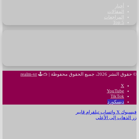
أخبار
المقالات
المراجعات
Top 5
© حقوق النشر 2026، جميع الحقوق محفوظة |
🥽🕹
realm-vr
‫X
‫YouTube
‫TikTok
ديسكورد
فيسبوك
‫X
واتساب
تيلقرام
ڤايبر
زر الذهاب إلى الأعلى