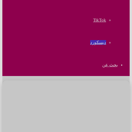
‫TikTok
ديسكورد
بحث عن