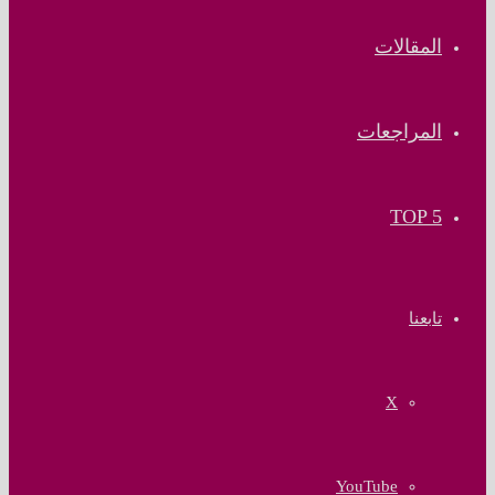
المقالات
المراجعات
TOP 5
تابعنا
‫X
‫YouTube