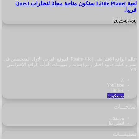
لعبة Little Planet ستكون متاحة مجانا لنظارات Quest
قريبا.
2025-07-30
عالم الواقع الإفتراضي | Realm VR الموقع العربي الأول المتخصص في
نشر و كتابة جميع اخبار و مراجعات و تقييمات العاب الواقع الإفتراضي
VR
‫X
‫YouTube
‫TikTok
ديسكورد
صفحـــات
من نحن
اتصل بنا
تصنيفـــات