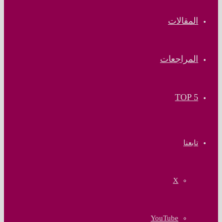
المقالات
المراجعات
TOP 5
تابعنا
‫X
‫YouTube