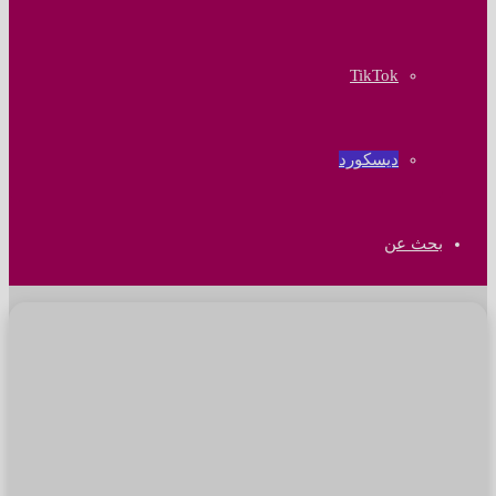
‫TikTok
ديسكورد
بحث عن