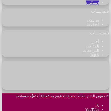
ديسكورد
صفحـــات
من نحن
اتصل بنا
تصنيفـــات
أخبار
المقالات
المراجعات
Top 5
© حقوق النشر 2026، جميع الحقوق محفوظة |
🥽🕹
realm-vr
‫X
‫YouTube