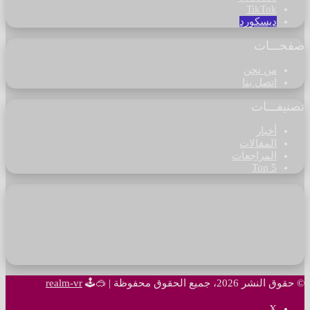
‫TikTok
ديسكورد
صفحـــات
من نحن
اتصل بنا
تصنيفـــات
أخبار
المقالات
المراجعات
Top 5
© حقوق النشر 2026، جميع الحقوق محفوظة |
🥽🕹
realm-vr
‫X