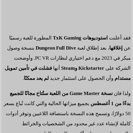
فقد أعلنت
استوديوهات TxK Gaming
المطورة للعبة رسميًا
عن
إغلاقها
، بعد إطلاق لعبة
Dungeon Full Dive
بنسخة وصول
مبكر في 2023 مع دعم اختياري لنظارات PC VR. وأوضحت
الشركة على
Kickstarter وSteam
أنها
فشلت في تأمين تمويل
مستدام
وأن الحصول على استثمار جديد
لم يعد ممكنًا
.
ولذا فان
نسخة Game Master من اللعبة ستُتاح مجانًا للجميع
بدءًا من 1 أغسطس
بجميع ميزاتها الحالية والتي كانت تُباع بسعر
50 دولارًا، وتسمح هذه النسخة باستضافة اللاعبين وتوفر أدوات
كاملة لإنشاء عدد غير محدود من الشخصيات والخرائط