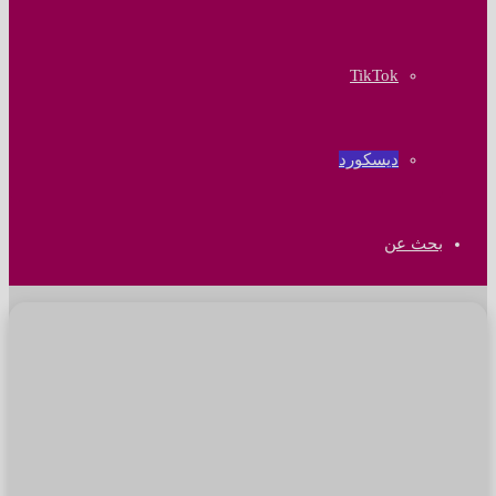
‫TikTok
ديسكورد
بحث عن