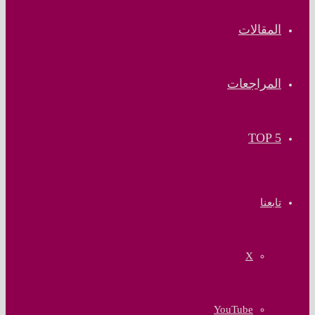
المقالات
المراجعات
TOP 5
تابعنا
‫X
‫YouTube