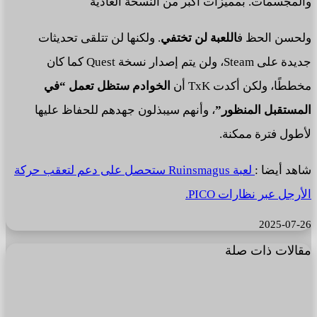
والمجسمات. بمميزات أكبر من النسخة العادية
ولحسن الحظ ف
اللعبة لن تختفي
. ولكنها لن تتلقى تحديثات
جديدة على Steam، ولن يتم إصدار نسخة Quest كما كان
مخططًا، ولكن أكدت TxK أن
الخوادم ستظل تعمل “في
المستقبل المنظور”
، وأنهم سيبذلون جهدهم للحفاظ عليها
لأطول فترة ممكنة.
شاهد أيضا :
لعبة Ruinsmagus ستحصل على دعم لتعقب حركة
الأرجل عبر نظارات PICO.
2025-07-26
مقالات ذات صلة