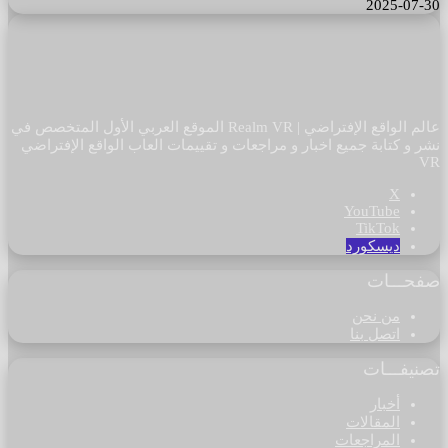
2025-07-30
عالم الواقع الإفتراضي | Realm VR الموقع العربي الأول المتخصص في
نشر و كتابة جميع اخبار و مراجعات و تقييمات العاب الواقع الإفتراضي
VR
‫X
‫YouTube
‫TikTok
ديسكورد
صفحـــات
من نحن
اتصل بنا
تصنيفـــات
أخبار
المقالات
المراجعات