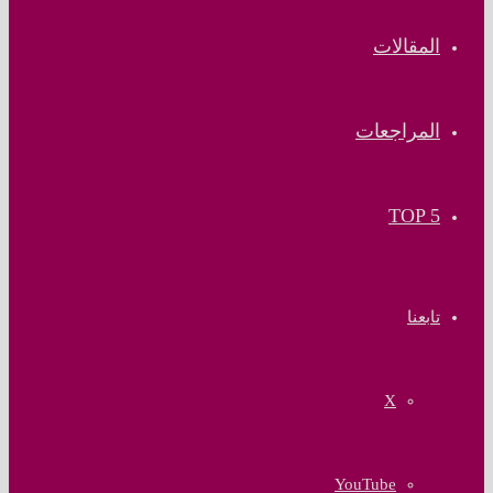
المقالات
المراجعات
TOP 5
تابعنا
‫X
‫YouTube