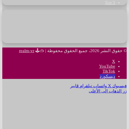
Top 5
© حقوق النشر 2026، جميع الحقوق محفوظة |
🥽🕹
realm-vr
‫X
‫YouTube
‫TikTok
ديسكورد
فيسبوك
‫X
واتساب
تيلقرام
ڤايبر
زر الذهاب إلى الأعلى