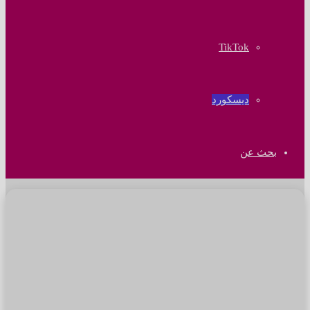
‫TikTok
ديسكورد
بحث عن