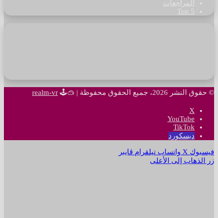
المراجعات
Top 5
© حقوق النشر 2026، جميع الحقوق محفوظة |
🥽🕹
realm-vr
‫X
‫YouTube
‫TikTok
ديسكورد
فيسبوك
‫X
واتساب
تيلقرام
ڤايبر
زر الذهاب إلى الأعلى