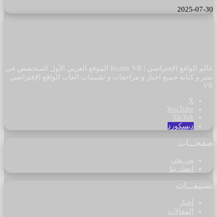
2025-07-30
عالم الواقع الإفتراضي | Realm VR الموقع العربي الأول المتخصص في
نشر و كتابة جميع اخبار و مراجعات و تقييمات العاب الواقع الإفتراضي
VR
‫X
‫YouTube
‫TikTok
ديسكورد
صفحـــات
من نحن
اتصل بنا
تصنيفـــات
أخبار
المقالات