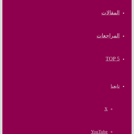
المقالات
المراجعات
TOP 5
تابعنا
‫X
‫YouTube