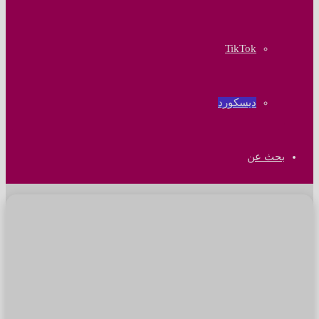
‫TikTok
ديسكورد
بحث عن